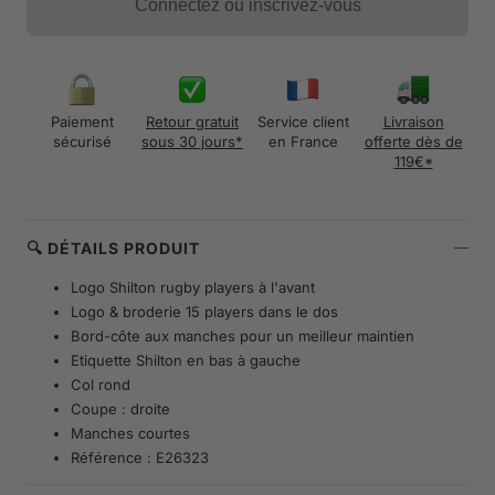
Connectez ou inscrivez-vous
Paiement
Retour gratuit
Service client
Livraison
sécurisé
sous 30 jours*
en France
offerte dès de
119€*
🔍 DÉTAILS PRODUIT
Logo Shilton rugby players à l'avant
Logo & broderie 15 players dans le dos
Bord-côte aux manches pour un meilleur maintien
Etiquette Shilton en bas à gauche
Col rond
Coupe : droite
Manches courtes
Référence : E26323