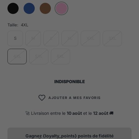
Taille:
4XL
S
M
L
XL
XXL
3XL
4XL
5XL
6XL
INDISPONIBLE
AJOUTER A MES FAVORIS
🚀 Livraison entre le
10 août
et le
12 août
🚚
Gagnez {loyalty_points} points de fidélité