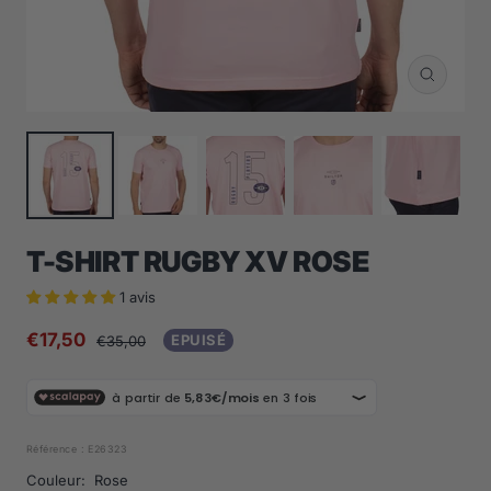
Zoom
T-SHIRT RUGBY XV ROSE
1 avis
Prix
€17,50
Prix
EPUISÉ
€35,00
normal
de
vente
Référence :
E26323
Couleur:
Rose