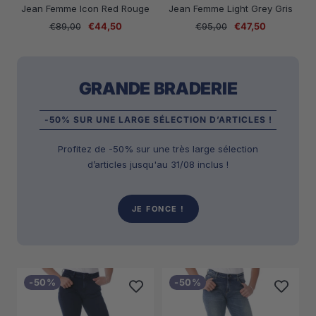
Jean Femme Icon Red Rouge
Jean Femme Light Grey Gris
Prix
Prix
Prix
Prix
€89,00
€44,50
€95,00
€47,50
normal
de
normal
de
vente
vente
GRANDE BRADERIE
-50% SUR UNE LARGE SÉLECTION D’ARTICLES !
Profitez de -50% sur une très large sélection
d’articles jusqu'au 31/08 inclus !
JE FONCE !
-50%
-50%