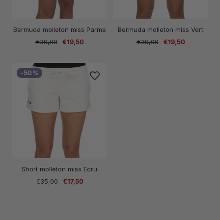
Bermuda molleton miss Parme
Bermuda molleton miss Vert
Prix
Prix
Prix
Prix
€39,00
€19,50
€39,00
€19,50
normal
de
normal
de
vente
vente
-50%
Short molleton miss Ecru
Prix
Prix
€35,00
€17,50
normal
de
vente