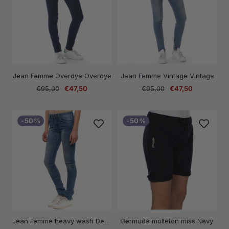
Jean Femme Overdye Overdye
Jean Femme Vintage Vintage
Prix
Prix
Prix
Prix
€95,00
€47,50
€95,00
€47,50
normal
de
normal
de
vente
vente
-50%
-50%
Jean Femme heavy wash Denim
Bermuda molleton miss Navy