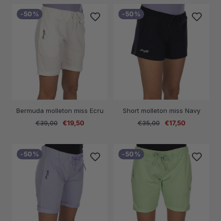
vente
vente
-50%
-50%
Bermuda molleton miss Ecru
Short molleton miss Navy
Prix
Prix
Prix
Prix
€39,00
€19,50
€35,00
€17,50
normal
de
normal
de
vente
vente
-50%
-50%