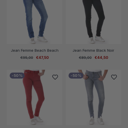
Jean Femme Beach Beach
Jean Femme Black Noir
Prix
Prix
Prix
Prix
€95,00
€47,50
€89,00
€44,50
normal
de
normal
de
vente
vente
-50%
-50%