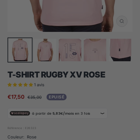
Zoom
T-SHIRT RUGBY XV ROSE
1 avis
Prix
€17,50
Prix
EPUISÉ
€35,00
normal
de
vente
Référence :
E26323
Couleur:
Rose