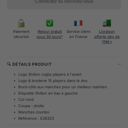
Connectez ou inscrivez-vous
Paiement
Retour gratuit
Service client
Livraison
sécurisé
sous 30 jours*
en France
offerte dès de
119€*
🔍 DÉTAILS PRODUIT
Logo Shilton rugby players à l'avant
Logo & broderie 15 players dans le dos
Bord-côte aux manches pour un meilleur maintien
Etiquette Shilton en bas à gauche
Col rond
Coupe : droite
Manches courtes
Référence : E26323