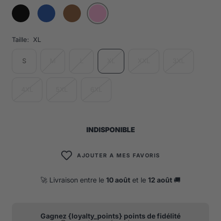
Taille:
XL
S
M
L
XL
XXL
3XL
4XL
5XL
6XL
INDISPONIBLE
AJOUTER A MES FAVORIS
🚀 Livraison entre le
10 août
et le
12 août
🚚
Gagnez {loyalty_points} points de fidélité