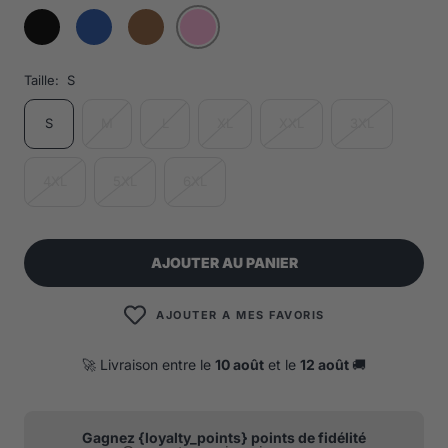
Taille:
S
S
M
L
XL
XXL
3XL
4XL
5XL
6XL
AJOUTER AU PANIER
AJOUTER A MES FAVORIS
🚀 Livraison entre le
10 août
et le
12 août
🚚
Gagnez {loyalty_points} points de fidélité