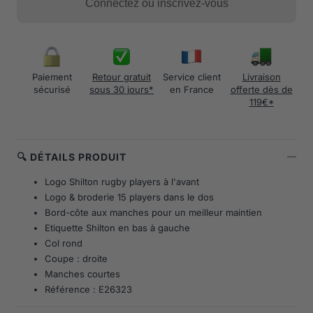
Connectez ou inscrivez-vous
Paiement
Retour gratuit
Service client
Livraison
sécurisé
sous 30 jours*
en France
offerte dès de
119€*
🔍 DÉTAILS PRODUIT
Logo Shilton rugby players à l'avant
Logo & broderie 15 players dans le dos
Bord-côte aux manches pour un meilleur maintien
Etiquette Shilton en bas à gauche
Col rond
Coupe : droite
Manches courtes
Référence : E26323