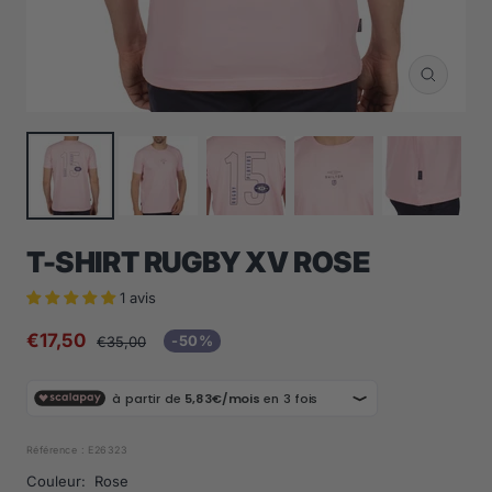
Zoom
T-SHIRT RUGBY XV ROSE
1 avis
Prix
€17,50
Prix
-50%
€35,00
normal
de
vente
Référence :
E26323
Couleur:
Rose