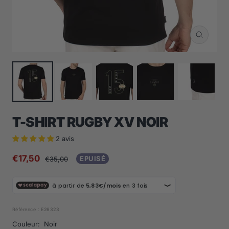
Zoom
T-SHIRT RUGBY XV NOIR
2 avis
Prix
€17,50
Prix
EPUISÉ
€35,00
normal
de
vente
Référence :
E26323
Couleur:
Noir