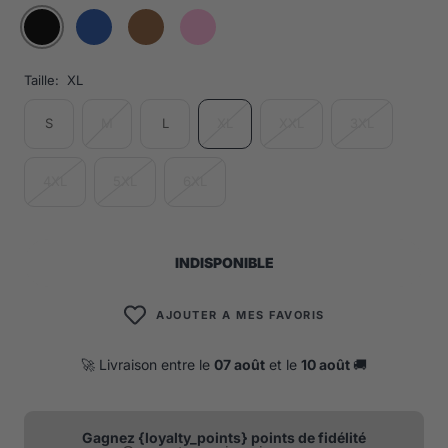
Taille:
XL
S
M
L
XL
XXL
3XL
4XL
5XL
6XL
INDISPONIBLE
AJOUTER A MES FAVORIS
🚀 Livraison entre le
07 août
et le
10 août
🚚
Gagnez {loyalty_points} points de fidélité