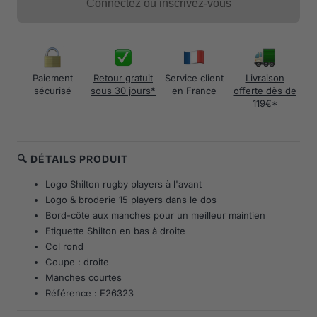
Connectez ou inscrivez-vous
Paiement
Retour gratuit
Service client
Livraison
sécurisé
sous 30 jours*
en France
offerte dès de
119€*
🔍 DÉTAILS PRODUIT
Logo Shilton rugby players à l'avant
Logo & broderie 15 players dans le dos
Bord-côte aux manches pour un meilleur maintien
Etiquette Shilton en bas à droite
Col rond
Coupe : droite
Manches courtes
Référence : E26323