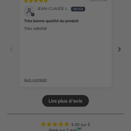
20/07/2026
JEAN-CLAUDE L.
Très bonne qualité du produit
Exce
Très satisfait
De b
Avis complet
Avis
Lire plus d'avis
5.00 sur 5
Basé sur 2 avis