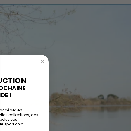
UCTION
ROCHAINE
E !
 accéder en
les collections, des
exclusives
le sport chic.