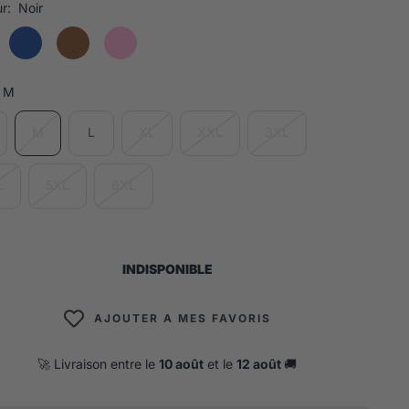
r:
Noir
M
M
L
XL
XXL
3XL
L
5XL
6XL
INDISPONIBLE
AJOUTER A MES FAVORIS
🚀 Livraison entre le
10 août
et le
12 août
🚚