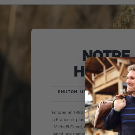
NOTRE
HISTOIR
SHILTON, UNE MARQUE SPORTSW
FRANÇAISE !
Fondée en 1993, la Marque Shilton est is
la France et plus précisément du Biterrois
Michaël Guedj, enfant du pays passionné
lancé une gamme de Prêt-à-porter Mascul