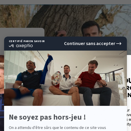
E
10%
DE RÉD
SUR VOTRE P
EAR BIEN
COMMAND
sue du Sud de
Inscrivez-vous pour
avant-première à nos nouvel
. Son créateur
offres spéciales 
 de sports a
et des conseils de sty
ine orientée