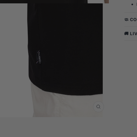
🧼 C
🚚 L
Zoom