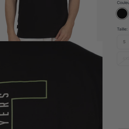
Couleu
Taille:
S
4X