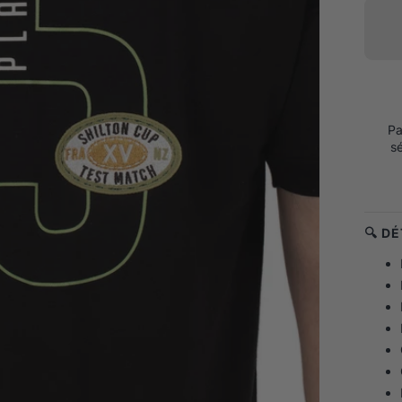
Pa
s
🔍 D