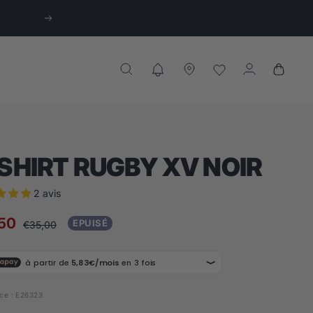
Suivant
SHIRT RUGBY XV NOIR
2 avis
,50
EPUISÉ
Prix
€35,00
normal
te
ce :
E26323