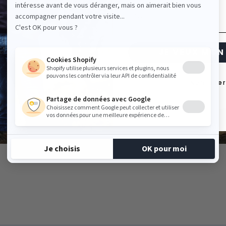
 gré du temps
Email
5 ans.
JE VEUX MON 
Non, mer