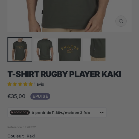
Zoom
T-SHIRT RUGBY PLAYER KAKI
1 avis
Prix
€35,00
EPUISÉ
de
vente
Référence :
E26322
Couleur:
Kaki