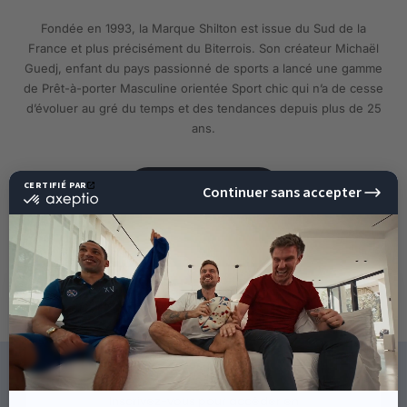
Fondée en 1993, la Marque Shilton est issue du Sud de la
France et plus précisément du Biterrois. Son créateur Michaël
Guedj, enfant du pays passionné de sports a lancé une gamme
de Prêt-à-porter Masculine orientée Sport chic qui n’a de cesse
d’évoluer au gré du temps et des tendances depuis plus de 25
ans.
EN SAVOIR PLUS
10%
DE RÉDUCTION
SUR VOTRE PROCHAINE
COMMANDE !
CE QU'ILS DISENT DE NOUS
Inscrivez-vous pour accéder en