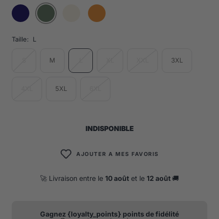
Taille:
L
S
M
L
XL
XXL
3XL
4XL
5XL
6XL
INDISPONIBLE
AJOUTER A MES FAVORIS
🚀 Livraison entre le
10 août
et le
12 août
🚚
Gagnez {loyalty_points} points de fidélité