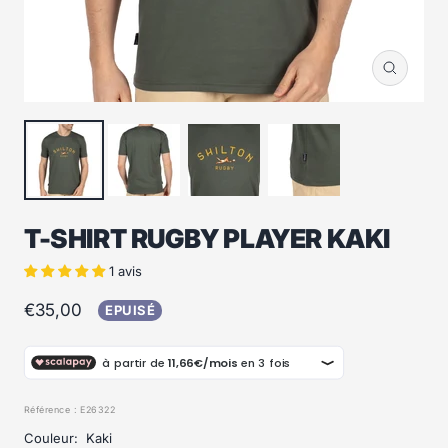
Zoom
T-SHIRT RUGBY PLAYER KAKI
1 avis
Prix
€35,00
EPUISÉ
de
vente
Référence :
E26322
Couleur:
Kaki