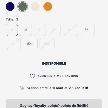
Taille:
S
S
M
L
XL
XXL
3XL
4XL
5XL
6XL
INDISPONIBLE
AJOUTER A MES FAVORIS
🚀 Livraison entre le
11 août
et le
13 août
🚚
Gagnez {loyalty_points} points de fidélité