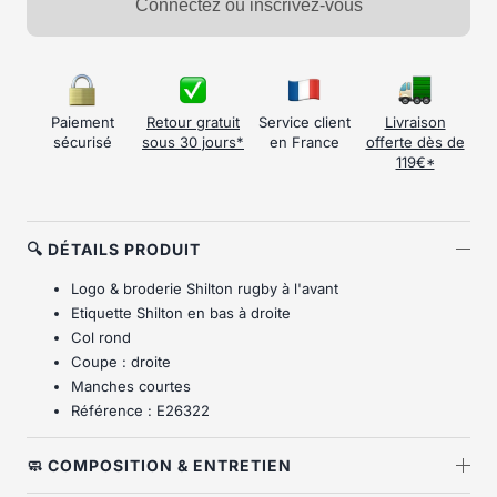
Connectez ou inscrivez-vous
Paiement
Retour gratuit
Service client
Livraison
sécurisé
sous 30 jours*
en France
offerte dès de
119€*
🔍 DÉTAILS PRODUIT
Logo & broderie Shilton rugby à l'avant
Etiquette Shilton en bas à droite
Col rond
Coupe : droite
Manches courtes
Référence : E26322
🧼 COMPOSITION & ENTRETIEN