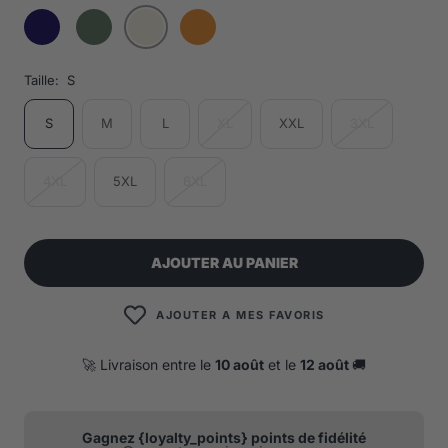
Taille:
S
S
M
L
XL
XXL
3XL
4XL
5XL
6XL
AJOUTER AU PANIER
AJOUTER A MES FAVORIS
🚀 Livraison entre le
10 août
et le
12 août
🚚
Gagnez {loyalty_points} points de fidélité