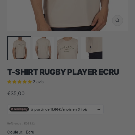
Zoom
T-SHIRT RUGBY PLAYER ECRU
2 avis
Prix
€35,00
de
vente
Référence :
E26322
Couleur:
Ecru