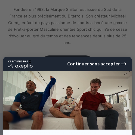
Fondée en 1993, la Marque Shilton est issue du Sud de la
France et plus précisément du Biterrois. Son créateur Michaël
Guedj, enfant du pays passionné de sports a lancé une gamme
de Prêt-à-porter Masculine orientée Sport chic qui n’a de cesse
d’évoluer au gré du temps et des tendances depuis plus de 25
ans.
EN SAVOIR PLUS
10%
DE RÉDUCTION
SUR VOTRE PROCHAINE
COMMANDE !
CE QU'ILS DISENT DE NOUS
Inscrivez-vous pour accéder en