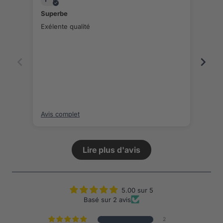
Superbe
supe
Exélente qualité
super
rec
Avis complet
Avis
Lire plus d'avis
5.00 sur 5
Basé sur 2 avis
2