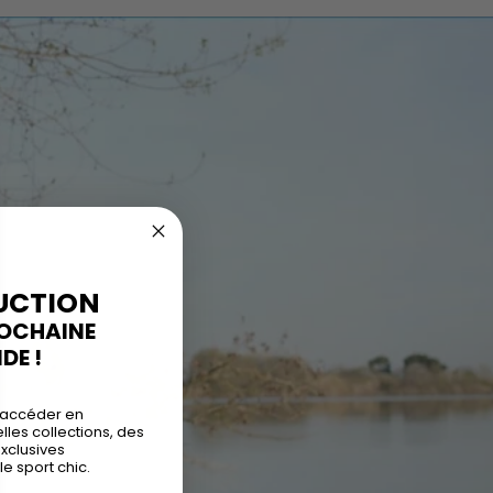
UCTION
ROCHAINE
E !
 accéder en
les collections, des
exclusives
le sport chic.