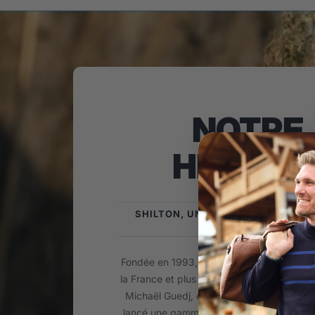
NOTRE
HISTOIR
SHILTON, UNE MARQUE SPORTSW
FRANÇAISE !
Fondée en 1993, la Marque Shilton est is
la France et plus précisément du Biterrois
Michaël Guedj, enfant du pays passionné
lancé une gamme de Prêt-à-porter Mascul