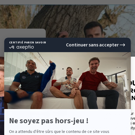
E
10%
DE RÉD
SUR VOTRE P
EAR BIEN
COMMAND
sue du Sud de
Inscrivez-vous pour
avant-première à nos nouvel
. Son créateur
offres spéciales 
 de sports a
et des conseils de sty
ine orientée