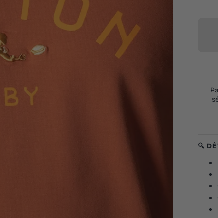
Pa
s
🔍 D