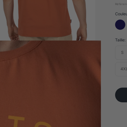
Référen
Couleu
Taille:
S
4X