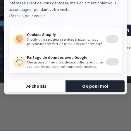
 gré du temps
Email
5 ans.
JE VEUX MON 
Non, mer