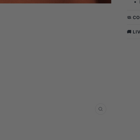
🧼 C
🚚 L
Zoom