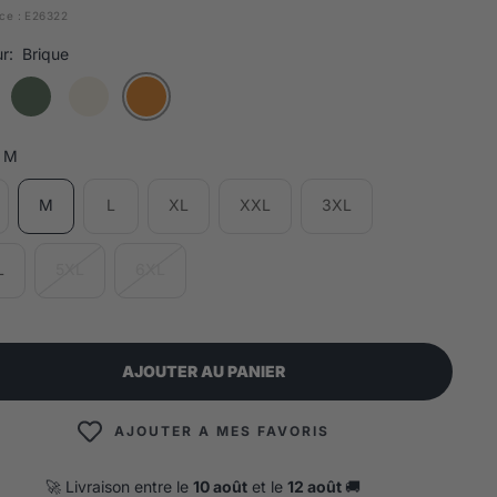
ce :
E26322
r:
Brique
M
M
L
XL
XXL
3XL
L
5XL
6XL
AJOUTER AU PANIER
AJOUTER A MES FAVORIS
🚀 Livraison entre le
10 août
et le
12 août
🚚