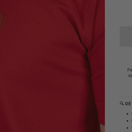
Pa
s
🔍 D