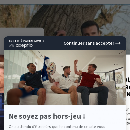
E
10%
DE RÉD
SUR VOTRE P
EAR BIEN
COMMAND
sue du Sud de
Inscrivez-vous pour
avant-première à nos nouvel
. Son créateur
offres spéciales 
 de sports a
et des conseils de sty
ine orientée