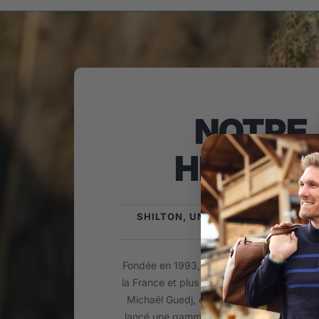
NOTRE
HISTOIR
SHILTON, UNE MARQUE SPORTSW
FRANÇAISE !
Fondée en 1993, la Marque Shilton est is
la France et plus précisément du Biterrois
Michaël Guedj, enfant du pays passionné
lancé une gamme de Prêt-à-porter Mascul