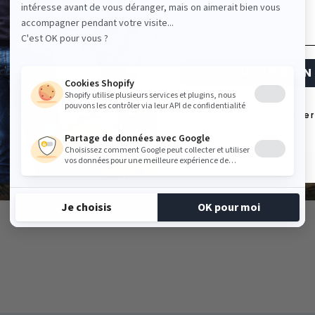
 gré du temps
Email
5 ans.
JE VEUX MON 
Non, mer