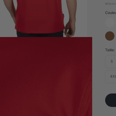
Référen
Couleu
Taille:
S
4X