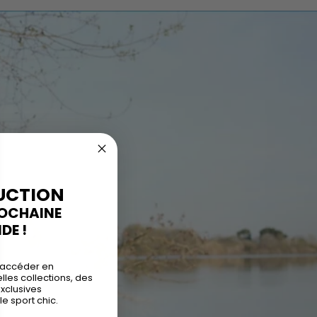
UCTION
ROCHAINE
E !
 accéder en
les collections, des
exclusives
le sport chic.