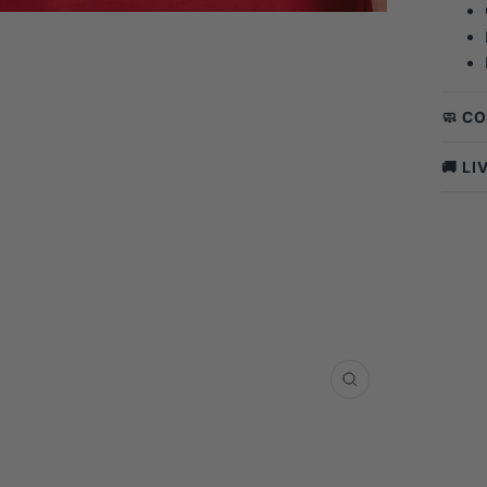
🧼 C
🚚 L
Zoom