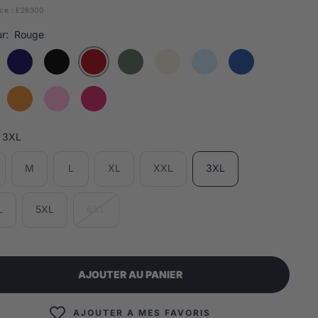
ce :
E26300
r:
Rouge
3XL
M
L
XL
XXL
3XL
L
5XL
6XL
AJOUTER AU PANIER
AJOUTER A MES FAVORIS