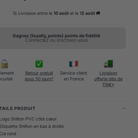
🚀 Livraison entre le
10 août
et le
12 août
🚚
Gagnez {loyalty_points} points de fidélité
Connectez ou inscrivez-vous
iement
Retour gratuit
Service client
Livraison
écurisé
sous 30 jours*
en France
offerte dès de
119€*
ÉTAILS PRODUIT
Logo Shilton PVC côté cœur
Etiquette Shilton en bas à droite
Col rond