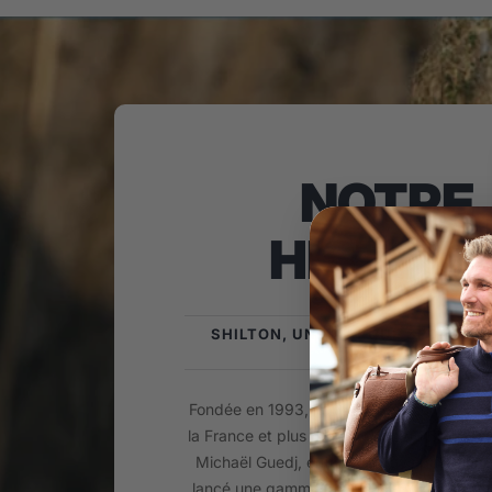
NOTRE
HISTOIR
SHILTON, UNE MARQUE SPORTSW
FRANÇAISE !
Fondée en 1993, la Marque Shilton est is
la France et plus précisément du Biterrois
Michaël Guedj, enfant du pays passionné
lancé une gamme de Prêt-à-porter Mascul