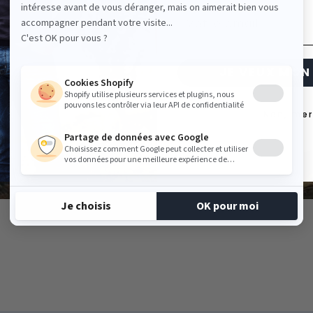
 gré du temps
Email
5 ans.
JE VEUX MON 
Non, mer