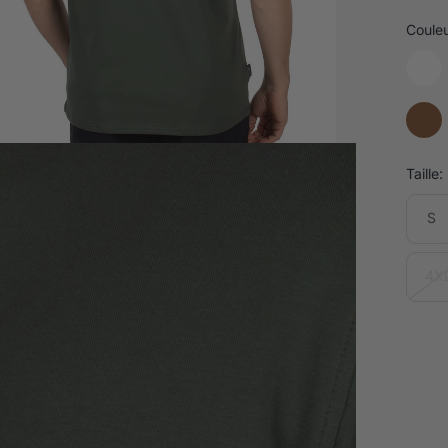
Couleu
Taille:
S
4X