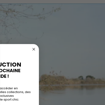
UCTION
ROCHAINE
E !
 accéder en
les collections, des
exclusives
le sport chic.