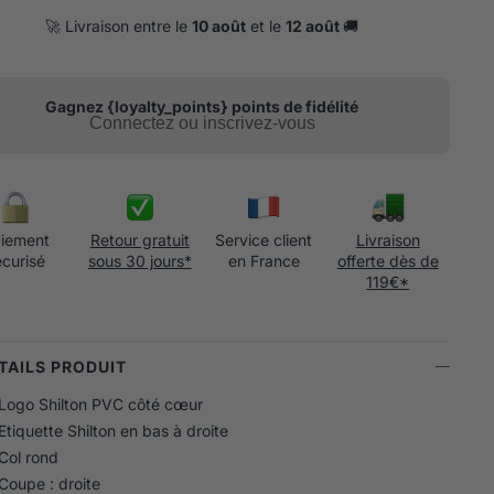
🚀 Livraison entre le
10 août
et le
12 août
🚚
Gagnez {loyalty_points} points de fidélité
Connectez ou inscrivez-vous
iement
Retour gratuit
Service client
Livraison
écurisé
sous 30 jours*
en France
offerte dès de
119€*
ÉTAILS PRODUIT
Logo Shilton PVC côté cœur
Etiquette Shilton en bas à droite
Col rond
Coupe : droite