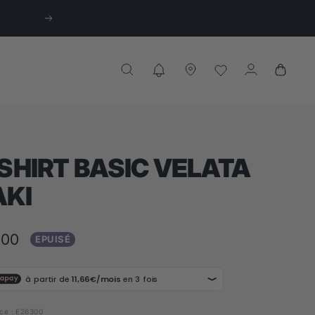
Suivant
SHIRT BASIC VELATA
AKI
,00
EPUISÉ
te
ce :
E26300