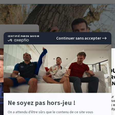
E
10%
DE RÉD
SUR VOTRE P
EAR BIEN
COMMAND
sue du Sud de
Inscrivez-vous pour
avant-première à nos nouvel
. Son créateur
offres spéciales 
 de sports a
et des conseils de sty
ine orientée