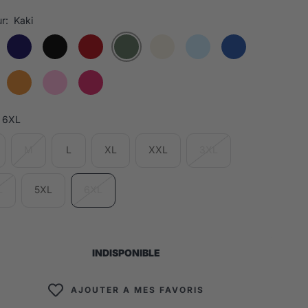
r:
Kaki
6XL
M
L
XL
XXL
3XL
L
5XL
6XL
INDISPONIBLE
AJOUTER A MES FAVORIS