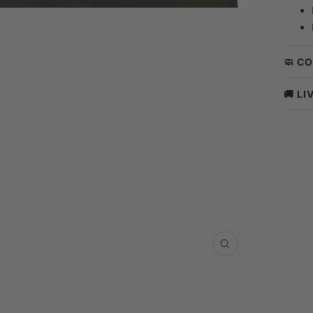
🧼 C
🚚 L
Zoom