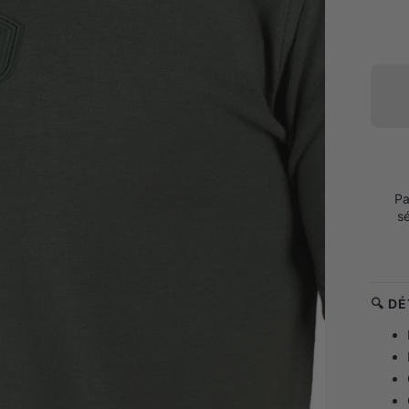
Pa
s
🔍 D