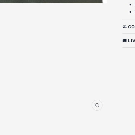
🧼 C
🚚 L
Zoom