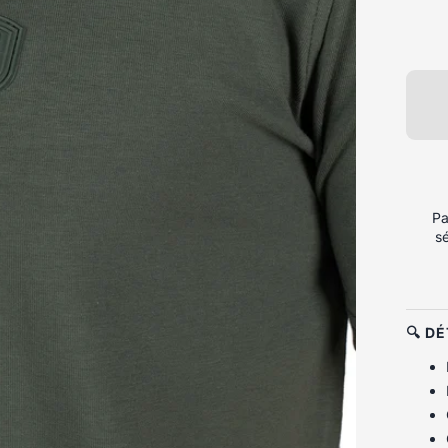
Pa
s
🔍 D