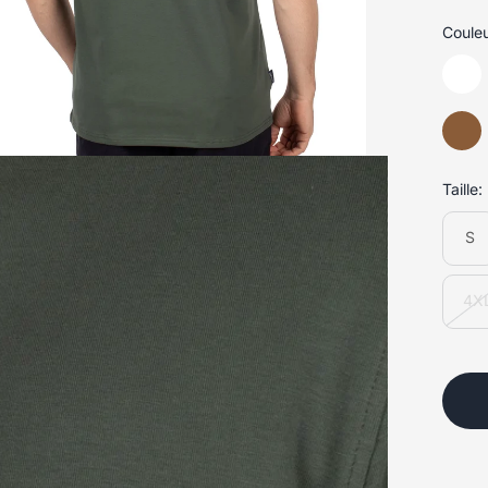
Couleu
Taille:
S
4X