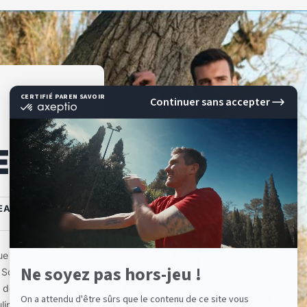
E
EAR BIEN
sue du Sud de
. Son créateur
 de sports a
ine orientée