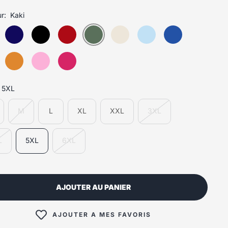
r:
Kaki
5XL
M
L
XL
XXL
3XL
L
5XL
6XL
AJOUTER AU PANIER
AJOUTER A MES FAVORIS