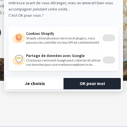
 gré du temps
5 ans.