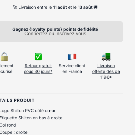
🚀 Livraison entre le
11 août
et le
13 août
🚚
Gagnez {loyalty_points} points de fidélité
Connectez ou inscrivez-vous
iement
Retour gratuit
Service client
Livraison
écurisé
sous 30 jours*
en France
offerte dès de
119€*
ÉTAILS PRODUIT
Logo Shilton PVC côté cœur
Etiquette Shilton en bas à droite
Col rond
Coupe : droite