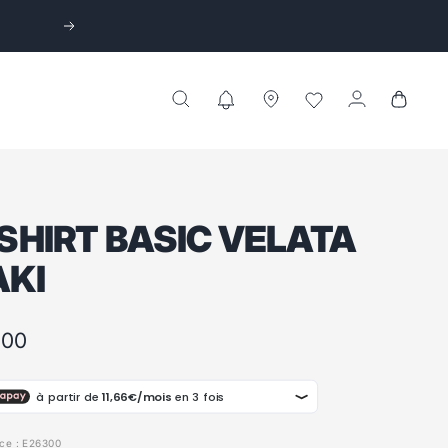
Suivant
SHIRT BASIC VELATA
AKI
,00
te
ce :
E26300