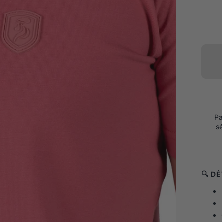
Pa
s
🔍 D