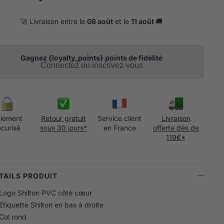
🚀 Livraison entre le
08 août
et le
11 août
🚚
Gagnez {loyalty_points} points de fidélité
Connectez ou inscrivez-vous
iement
Retour gratuit
Service client
Livraison
écurisé
sous 30 jours*
en France
offerte dès de
119€*
ÉTAILS PRODUIT
Logo Shilton PVC côté cœur
Etiquette Shilton en bas à droite
Col rond