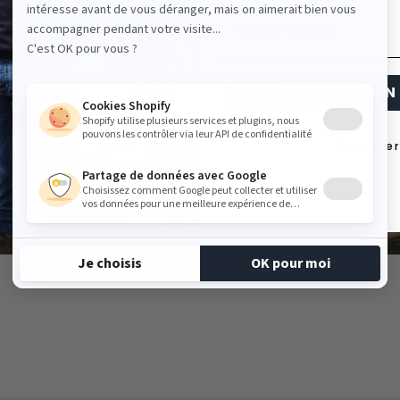
 gré du temps
Email
5 ans.
JE VEUX MON 
Non, mer