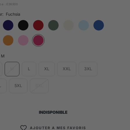
ce :
E26300
r:
Fuchsia
M
M
L
XL
XXL
3XL
L
5XL
6XL
INDISPONIBLE
AJOUTER A MES FAVORIS