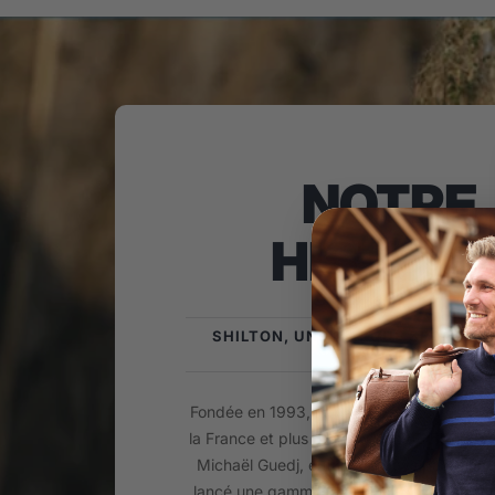
NOTRE
HISTOIR
SHILTON, UNE MARQUE SPORTSW
FRANÇAISE !
Fondée en 1993, la Marque Shilton est is
la France et plus précisément du Biterrois
Michaël Guedj, enfant du pays passionné
lancé une gamme de Prêt-à-porter Mascul