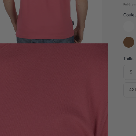
Référen
Couleu
Taille:
S
4X