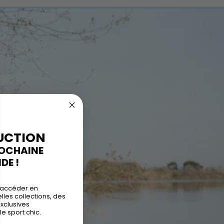
UCTION
ROCHAINE
E !
 accéder en
les collections, des
exclusives
le sport chic.