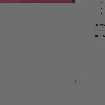
🧼 C
🚚 L
Zoom