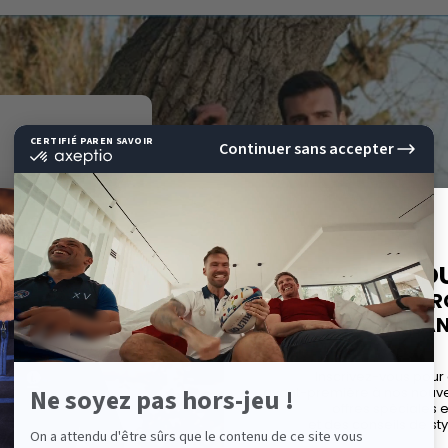
E
10%
DE RÉD
SUR VOTRE P
EAR BIEN
COMMAND
sue du Sud de
Inscrivez-vous pour
avant-première à nos nouvel
. Son créateur
offres spéciales 
 de sports a
et des conseils de sty
ine orientée