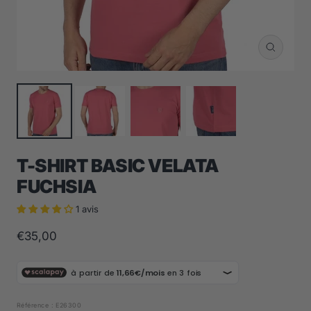
Zoom
T-SHIRT BASIC VELATA
FUCHSIA
1 avis
Prix
€35,00
de
vente
Référence :
E26300