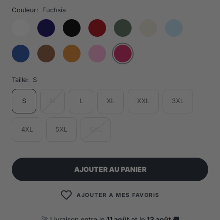
Couleur:
Fuchsia
Taille:
S
S
M
L
XL
XXL
3XL
4XL
5XL
6XL
AJOUTER AU PANIER
AJOUTER A MES FAVORIS
🚀 Livraison entre le
11 août
et le
13 août
🚚