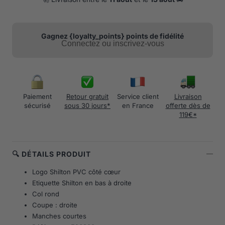
Gagnez {loyalty_points} points de fidélité
Connectez ou inscrivez-vous
Paiement
Retour gratuit
Service client
Livraison
sécurisé
sous 30 jours*
en France
offerte dès de
119€*
🔍 DÉTAILS PRODUIT
Logo Shilton PVC côté cœur
Etiquette Shilton en bas à droite
Col rond
Coupe : droite
Manches courtes