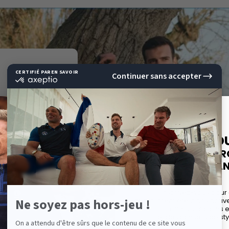
E
10%
DE RÉD
SUR VOTRE P
EAR BIEN
COMMAND
sue du Sud de
Inscrivez-vous pour
avant-première à nos nouvel
. Son créateur
offres spéciales 
 de sports a
et des conseils de sty
ine orientée