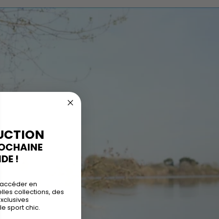
UCTION
ROCHAINE
E !
 accéder en
les collections, des
exclusives
le sport chic.