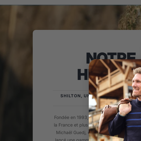
NOTRE
HISTOIR
SHILTON, UNE MARQUE SPORTSW
FRANÇAISE !
Fondée en 1993, la Marque Shilton est is
la France et plus précisément du Biterrois
Michaël Guedj, enfant du pays passionné
lancé une gamme de Prêt-à-porter Mascul