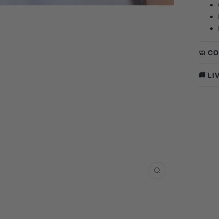
🧼 C
🚚 L
Zoom