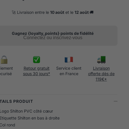
🚀 Livraison entre le
10 août
et le
12 août
🚚
Gagnez {loyalty_points} points de fidélité
Connectez ou inscrivez-vous
iement
Retour gratuit
Service client
Livraison
écurisé
sous 30 jours*
en France
offerte dès de
119€*
ÉTAILS PRODUIT
Logo Shilton PVC côté cœur
Etiquette Shilton en bas à droite
Col rond