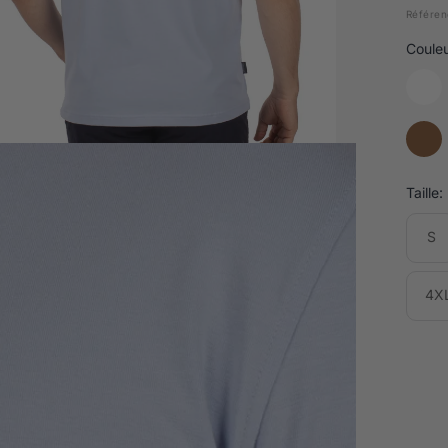
Référen
Couleu
Taille:
S
4X