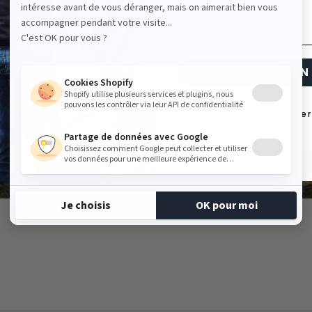
 gré du temps
Email
5 ans.
JE VEUX MON 
Non, mer