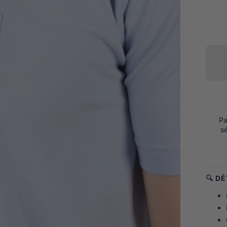
Pa
s
🔍 D