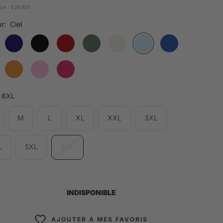
ce :
E26300
r:
Ciel
6XL
M
L
XL
XXL
3XL
L
5XL
6XL
INDISPONIBLE
AJOUTER A MES FAVORIS