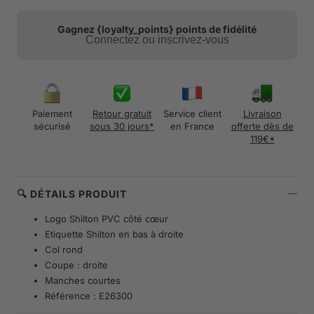
Gagnez {loyalty_points} points de fidélité
Connectez ou inscrivez-vous
Paiement
Retour gratuit
Service client
Livraison
sécurisé
sous 30 jours*
en France
offerte dès de
119€*
🔍 DÉTAILS PRODUIT
Logo Shilton PVC côté cœur
Etiquette Shilton en bas à droite
Col rond
Coupe : droite
Manches courtes
Référence : E26300