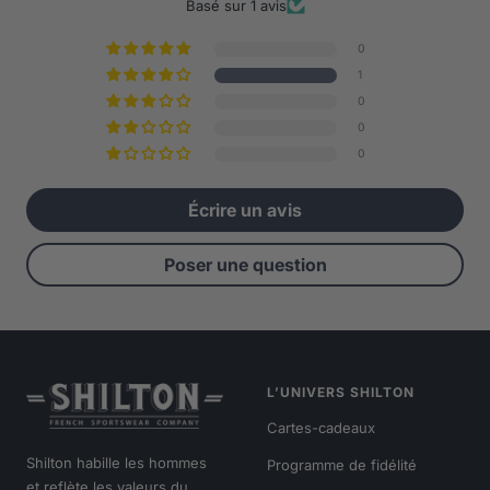
Basé sur 1 avis
0
1
0
0
0
Écrire un avis
Poser une question
L’UNIVERS SHILTON
Cartes-cadeaux
Shilton habille les hommes
Programme de fidélité
et reflète les valeurs du