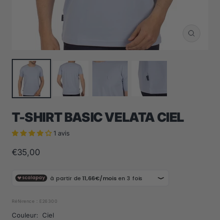
Zoom
T-SHIRT BASIC VELATA CIEL
1 avis
Prix
€35,00
de
vente
Référence :
E26300
Couleur:
Ciel