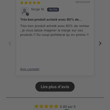
08/06/2026
Serge M.
Très bon produit acheté avec 60% de
Du S
remise
Très bon produit acheté avec 60% de remise
Fidè
, je vous laisse imaginer la marge sur ces
deda
produits !! Du coup jachèterai qu en promo !!
Merci
Avis complet
Avis
Lire plus d'avis
5.00 sur 5