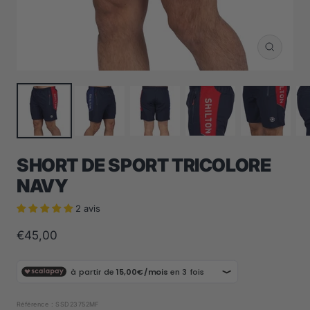
Zoom
SHORT DE SPORT TRICOLORE
NAVY
2 avis
Prix
€45,00
de
vente
Référence :
SSD23752MF