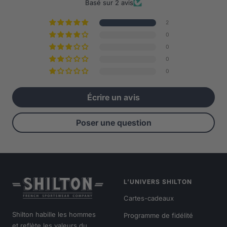
Basé sur 2 avis
2
0
0
0
0
Écrire un avis
Poser une question
L’UNIVERS SHILTON
Cartes-cadeaux
Shilton habille les hommes
Programme de fidélité
et reflète les valeurs du