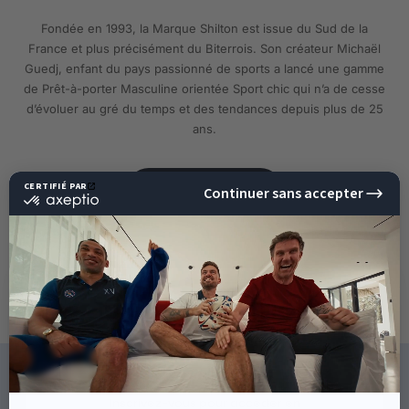
Fondée en 1993, la Marque Shilton est issue du Sud de la
France et plus précisément du Biterrois. Son créateur Michaël
Guedj, enfant du pays passionné de sports a lancé une gamme
de Prêt-à-porter Masculine orientée Sport chic qui n’a de cesse
d’évoluer au gré du temps et des tendances depuis plus de 25
ans.
EN SAVOIR PLUS
10%
DE RÉDUCTION
SUR VOTRE PROCHAINE
COMMANDE !
CE QU'ILS DISENT DE NOUS
Inscrivez-vous pour accéder en