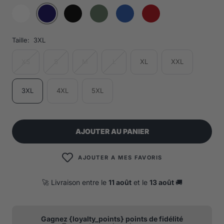
Taille:
3XL
XS
S
M
L
XL
XXL
3XL
4XL
5XL
AJOUTER AU PANIER
AJOUTER A MES FAVORIS
🚀 Livraison entre le
11 août
et le
13 août
🚚
Gagnez {loyalty_points} points de fidélité