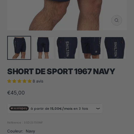
Zoom
SHORT DE SPORT 1967 NAVY
8 avis
Prix
€45,00
de
vente
Référence :
SSD23750MF
Couleur:
Navy