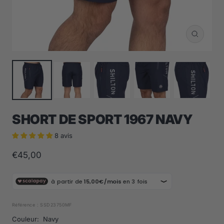
Zoom
SHORT DE SPORT 1967 NAVY
8 avis
Prix
€45,00
de
vente
Référence :
SSD23750MF
Couleur:
Navy