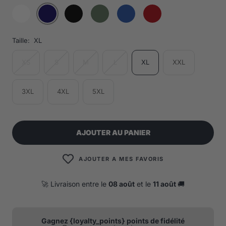
Taille:
XL
XS
S
M
L
XL
XXL
3XL
4XL
5XL
AJOUTER AU PANIER
AJOUTER A MES FAVORIS
🚀 Livraison entre le
08 août
et le
11 août
🚚
Gagnez {loyalty_points} points de fidélité