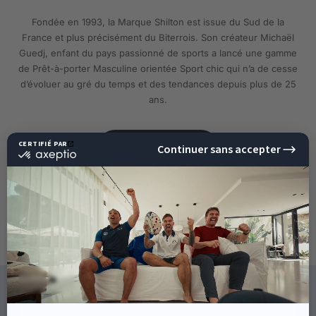
Fondée en 1993, la Marque Shilton est issue du Sud de la
France et plus précisément du Biterrois. Son créateur Michaël
Guedj, enfant du pays passionné de sports a lancé une gamme
de Prêt-à-porter Masculine orientée Sport chic qui n’a de cesse
d’évoluer au gré du temps et des tendances depuis plus de 25
ans.
EN SAVOIR PLUS
10%
DE RÉDUCTION
SUR VOTRE PROCHAINE
COMMANDE !
CE QU'ILS DISENT DE NOUS
Inscrivez-vous pour accéder en