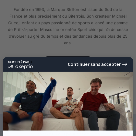
Fondée en 1993, la Marque Shilton est issue du Sud de la
France et plus précisément du Biterrois. Son créateur Michaël
Guedj, enfant du pays passionné de sports a lancé une gamme
de Prêt-à-porter Masculine orientée Sport chic qui n’a de cesse
d’évoluer au gré du temps et des tendances depuis plus de 25
ans.
EN SAVOIR PLUS
10%
DE RÉDUCTION
SUR VOTRE PROCHAINE
COMMANDE !
CE QU'ILS DISENT DE NOUS
Inscrivez-vous pour accéder en