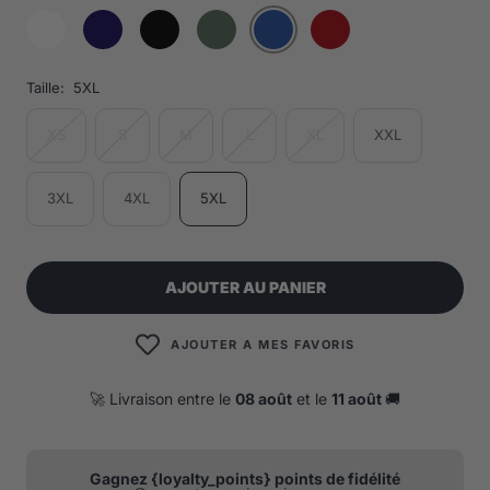
Taille:
5XL
XS
S
M
L
XL
XXL
3XL
4XL
5XL
AJOUTER AU PANIER
AJOUTER A MES FAVORIS
🚀 Livraison entre le
08 août
et le
11 août
🚚
Gagnez {loyalty_points} points de fidélité