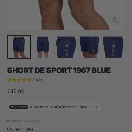
Zoom
SHORT DE SPORT 1967 BLUE
3 avis
Prix
€45,00
de
vente
Référence :
SSD23750MF
Couleur:
Blue