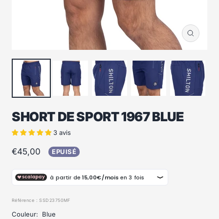
Zoom
SHORT DE SPORT 1967 BLUE
3 avis
Prix
€45,00
EPUISÉ
de
vente
Référence :
SSD23750MF
Couleur:
Blue