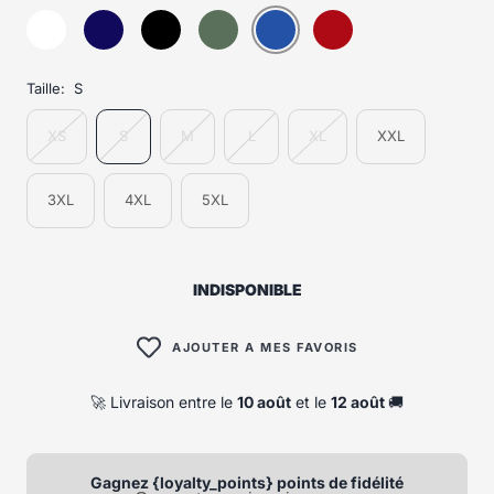
Taille:
S
XS
S
M
L
XL
XXL
3XL
4XL
5XL
INDISPONIBLE
AJOUTER A MES FAVORIS
🚀 Livraison entre le
10 août
et le
12 août
🚚
Gagnez {loyalty_points} points de fidélité