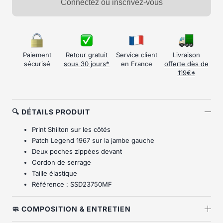
Connectez ou inscrivez-vous
Paiement
Retour gratuit
Service client
Livraison
sécurisé
sous 30 jours*
en France
offerte dès de
119€*
🔍 DÉTAILS PRODUIT
Print Shilton sur les côtés
Patch Legend 1967 sur la jambe gauche
Deux poches zippées devant
Cordon de serrage
Taille élastique
Référence : SSD23750MF
🧼 COMPOSITION & ENTRETIEN