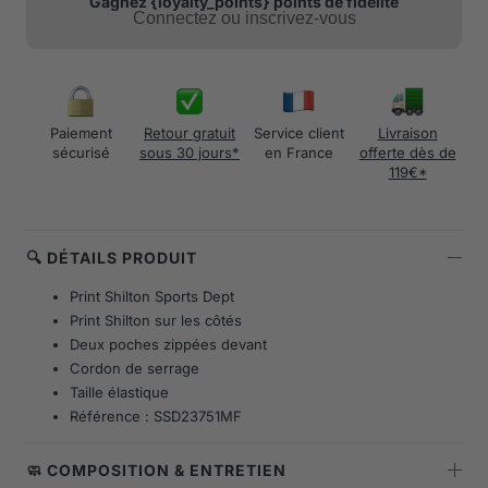
Gagnez {loyalty_points} points de fidélité
Connectez ou inscrivez-vous
Paiement
Retour gratuit
Service client
Livraison
sécurisé
sous 30 jours*
en France
offerte dès de
119€*
🔍 DÉTAILS PRODUIT
Print Shilton Sports Dept
Print Shilton sur les côtés
Deux poches zippées devant
Cordon de serrage
Taille élastique
Référence : SSD23751MF
🧼 COMPOSITION & ENTRETIEN