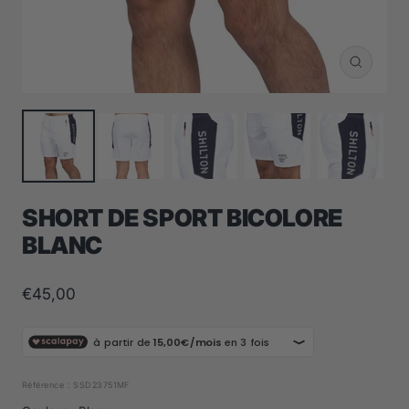
Zoom
SHORT DE SPORT BICOLORE
BLANC
Prix
€45,00
de
vente
Référence :
SSD23751MF