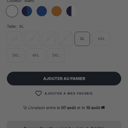
Couleur:
Blanc
Taille:
XL
XS
S
M
L
XL
XXL
3XL
4XL
5XL
AJOUTER AU PANIER
AJOUTER A MES FAVORIS
🚀 Livraison entre le
07 août
et le
10 août
🚚