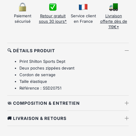
Paiement
Retour gratuit
Service client
Livraison
sécurisé
sous 30 jours*
en France
offerte dès de
119€*
🔍 DÉTAILS PRODUIT
Print Shilton Sports Dept
Deux poches zippées devant
Cordon de serrage
Taille élastique
Référence : SSD20751
🧼 COMPOSITION & ENTRETIEN
🚚 LIVRAISON & RETOURS