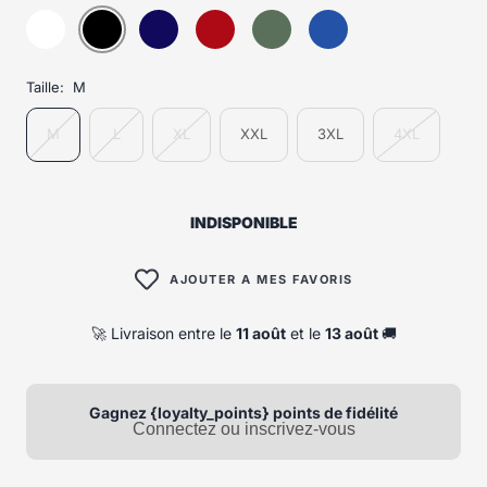
Taille:
M
M
L
XL
XXL
3XL
4XL
INDISPONIBLE
AJOUTER A MES FAVORIS
🚀 Livraison entre le
11 août
et le
13 août
🚚
Gagnez {loyalty_points} points de fidélité
Connectez ou inscrivez-vous