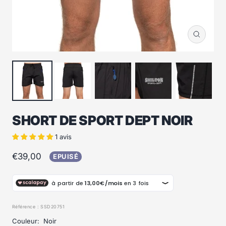
Zoom
SHORT DE SPORT DEPT NOIR
1 avis
Prix
€39,00
EPUISÉ
de
vente
Référence :
SSD20751
Couleur:
Noir