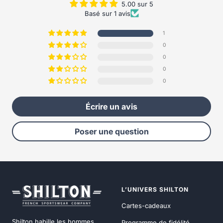
5.00 sur 5
Basé sur 1 avis
1
0
0
0
0
Écrire un avis
Poser une question
L’UNIVERS SHILTON
Cartes-cadeaux
Shilton habille les hommes
Programme de fidélité