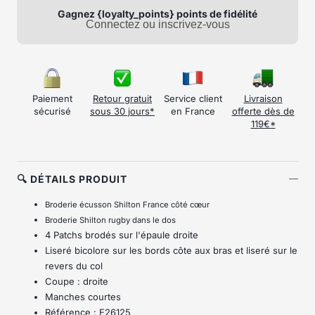
Gagnez {loyalty_points} points de fidélité
Connectez ou inscrivez-vous
Paiement
Retour gratuit
Service client
Livraison
sécurisé
sous 30 jours*
en France
offerte dès de
119€*
🔍 DÉTAILS PRODUIT
Broderie écusson Shilton France côté cœur
Broderie Shilton rugby dans le dos
4 Patchs brodés sur l'épaule droite
Liseré bicolore sur les bords côte aux bras et liseré sur le
revers du col
Coupe : droite
Manches courtes
Référence : E26125