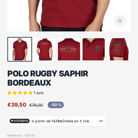
Zoom
POLO RUGBY SAPHIR
BORDEAUX
1 avis
Prix
€39,50
Prix
-50%
€79,00
normal
de
vente
Référence :
E26125