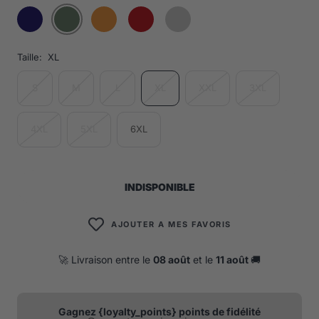
Taille:
XL
S
M
L
XL
XXL
3XL
4XL
5XL
6XL
INDISPONIBLE
AJOUTER A MES FAVORIS
🚀 Livraison entre le
08 août
et le
11 août
🚚
Gagnez {loyalty_points} points de fidélité