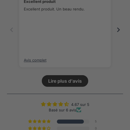
Excellent produit
Polo
qual
Excellent produit. Un beau rendu.
Polo
qual
Avis complet
Avis
Lire plus d'avis
4.67 sur 5
Basé sur 6 avis
5
0