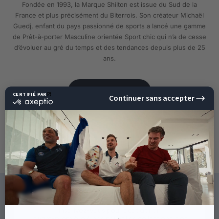
Fondée en 1993, la Marque Shilton est issue du Sud de la
France et plus précisément du Biterrois. Son créateur Michaël
Guedj, enfant du pays passionné de sports a lancé une gamme
de Prêt-à-porter Masculine orientée Sport chic qui n’a de cesse
d’évoluer au gré du temps et des tendances depuis plus de 25
ans.
EN SAVOIR PLUS
10%
DE RÉDUCTION
SUR VOTRE PROCHAINE
COMMANDE !
CE QU'ILS DISENT DE NOUS
Inscrivez-vous pour accéder en
avant-première à nos nouvelles collections, des