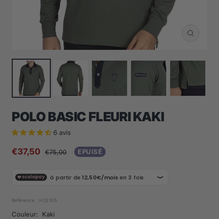
Zoom
POLO BASIC FLEURI KAKI
6 avis
Prix
€37,50
Prix
EPUISÉ
€75,00
normal
de
vente
Référence :
H23105
Couleur:
Kaki