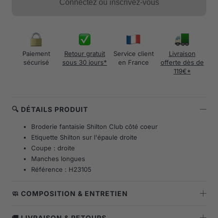
Connectez ou inscrivez-vous
Paiement
Retour gratuit
Service client
Livraison
sécurisé
sous 30 jours*
en France
offerte dès de
119€*
🔍 DÉTAILS PRODUIT
Broderie fantaisie Shilton Club côté coeur
Etiquette Shilton sur l'épaule droite
Coupe : droite
Manches longues
Référence : H23105
🧼 COMPOSITION & ENTRETIEN
🚚 LIVRAISON & RETOURS