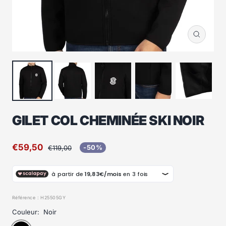
Zoom
GILET COL CHEMINÉE SKI NOIR
Prix
€59,50
Prix
-50%
€119,00
normal
de
vente
Référence :
H25505GY
Couleur:
Noir