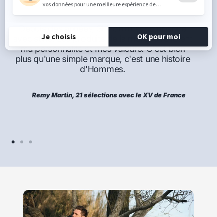
Depuis des années, Shilton m'accompagne
avec style. Les produits de la marque reflètent
ma personnalité et mes valeurs. C'est bien
plus qu'une simple marque, c'est une histoire
d'Hommes.
Remy Martin, 21 sélections avec le XV de France
Aller
Aller
Aller
au
au
au
slide
slide
slide
1
2
3