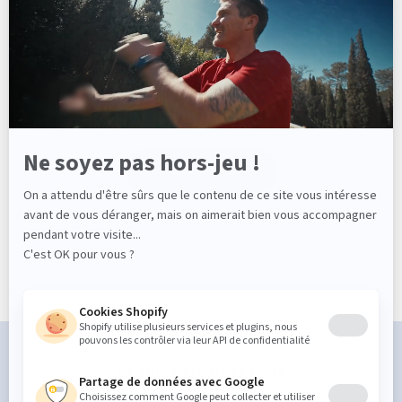
Fondée en 1993, la Marque Shilton est issue du Sud de la
France et plus précisément du Biterrois. Son créateur Michaël
Guedj, enfant du pays passionné de sports a lancé une gamme
de Prêt-à-porter Masculine orientée Sport chic qui n’a de cesse
d’évoluer au gré du temps et des tendances depuis plus de 25
ans.
EN SAVOIR PLUS
CE QU'ILS DISENT DE NOUS