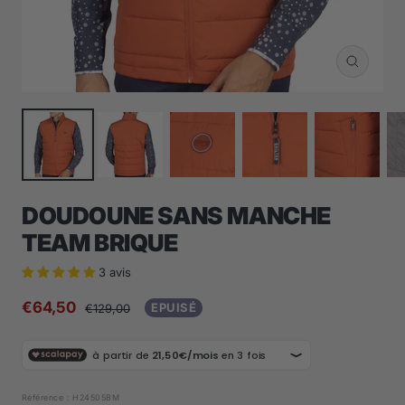
Zoom
DOUDOUNE SANS MANCHE
TEAM BRIQUE
3 avis
Prix
€64,50
Prix
EPUISÉ
€129,00
normal
de
vente
Référence :
H24505BM