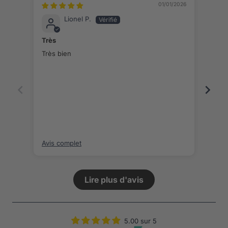
01/01/2026
Lionel P.
Très
Dou
Très bien
Très 
agré
phot
Avis complet
Avis
Lire plus d'avis
5.00 sur 5