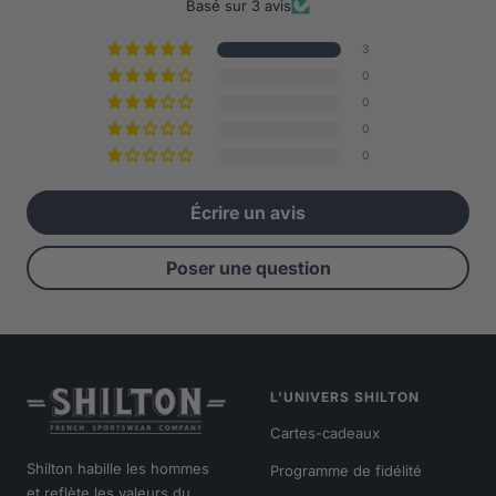
Basé sur 3 avis
3
0
0
0
0
Écrire un avis
Poser une question
L’UNIVERS SHILTON
Cartes-cadeaux
Shilton habille les hommes
Programme de fidélité
et reflète les valeurs du