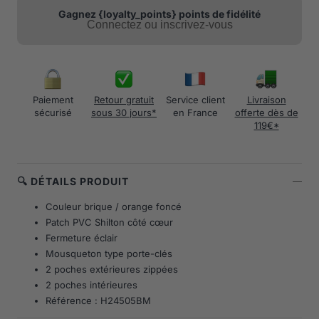
Gagnez {loyalty_points} points de fidélité
Connectez ou inscrivez-vous
Paiement
Retour gratuit
Service client
Livraison
sécurisé
sous 30 jours*
en France
offerte dès de
119€*
🔍 DÉTAILS PRODUIT
Couleur brique / orange foncé
Patch PVC Shilton côté cœur
Fermeture éclair
Mousqueton type porte-clés
2 poches extérieures zippées
2 poches intérieures
Référence : H24505BM