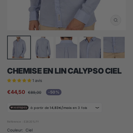
Zoom
CHEMISE EN LIN CALYPSO CIEL
1 avis
Prix
€44,50
Prix
-50%
€89,00
normal
de
vente
Référence :
E26201LFY
Couleur:
Ciel