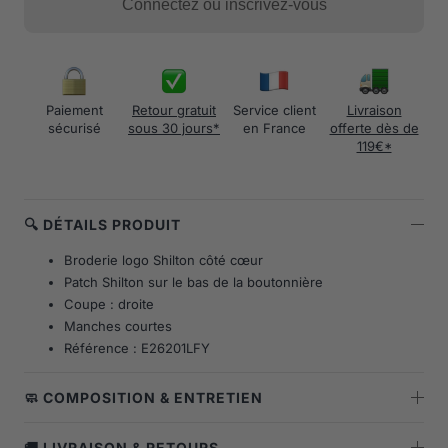
Connectez ou inscrivez-vous
Paiement
Retour gratuit
Service client
Livraison
sécurisé
sous 30 jours*
en France
offerte dès de
119€*
🔍 DÉTAILS PRODUIT
Broderie logo Shilton côté cœur
Patch Shilton sur le bas de la boutonnière
Coupe : droite
Manches courtes
Référence : E26201LFY
🧼 COMPOSITION & ENTRETIEN
🚚 LIVRAISON & RETOURS