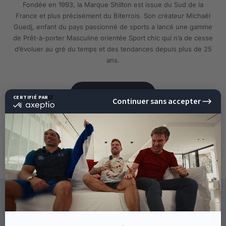
Fondée en 1993, la Marque Shilton est issue du Sud de la
France et plus précisément du Biterrois. Son créateur Michaël
Guedj, enfant du pays passionné de sports a lancé une gamme
de Prêt-à-porter Masculine orientée Sport chic qui n’a de cesse
d’évoluer au gré du temps et des tendances depuis plus de 25
ans.
EN SAVOIR PLUS
10%
DE RÉDUCTION
SUR VOTRE PROCHAINE
COMMANDE !
CE QU'ILS DISENT DE NOUS
Inscrivez-vous pour accéder en
avant-première à nos nouvelles collections, des