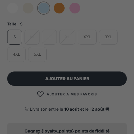
Taille:
S
S
M
L
XL
XXL
3XL
4XL
5XL
AJOUTER AU PANIER
AJOUTER A MES FAVORIS
🚀 Livraison entre le
10 août
et le
12 août
🚚
Gagnez {loyalty_points} points de fidélité