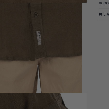
🧼 C
🚚 L