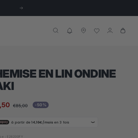
Suivant
EMISE EN LIN ONDINE
AKI
,50
-50%
Prix
€85,00
normal
te
ce :
E26200FY