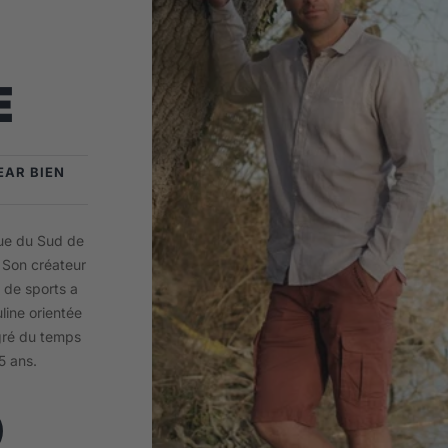
E
EAR BIEN
sue du Sud de
. Son créateur
 de sports a
ine orientée
 gré du temps
5 ans.