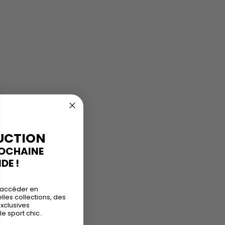
UCTION
ROCHAINE
E !
 accéder en
les collections, des
exclusives
le sport chic.