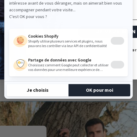
Email
JE VEUX MON 
Non, mer
Zoom