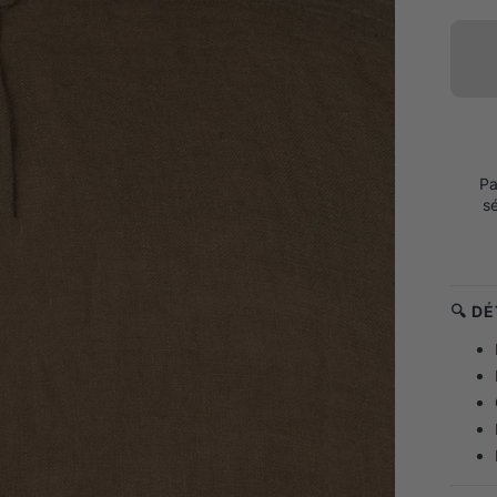
Pa
s
🔍 D