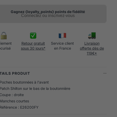
Gagnez {loyalty_points} points de fidélité
Connectez ou inscrivez-vous
iement
Retour gratuit
Service client
Livraison
écurisé
sous 30 jours*
en France
offerte dès de
119€*
ÉTAILS PRODUIT
Poches boutonnées à l'avant
Patch Shilton sur le bas de la boutonnière
Coupe : droite
Manches courtes
Référence : E26200FY