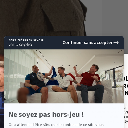
10%
DE RÉD
SUR VOTRE P
COMMAND
Inscrivez-vous pour
avant-première à nos nouvel
offres spéciales 
et des conseils de sty