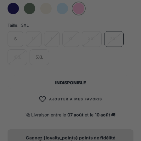
Taille:
3XL
S
M
L
XL
XXL
3XL
4XL
5XL
INDISPONIBLE
AJOUTER A MES FAVORIS
🚀 Livraison entre le
07 août
et le
10 août
🚚
Gagnez {loyalty_points} points de fidélité