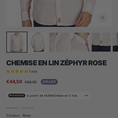
Zoom
CHEMISE EN LIN ZÉPHYR ROSE
1 avis
Prix
€44,50
Prix
EPUISÉ
€89,00
normal
de
vente
Référence :
E25201LFY
Couleur:
Rose