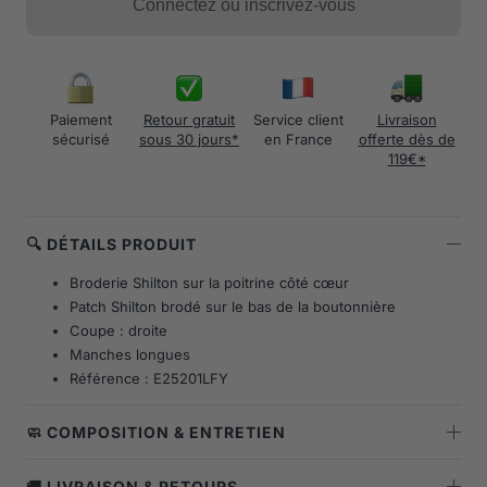
Connectez ou inscrivez-vous
Paiement
Retour gratuit
Service client
Livraison
sécurisé
sous 30 jours*
en France
offerte dès de
119€*
🔍 DÉTAILS PRODUIT
Broderie Shilton sur la poitrine côté cœur
Patch Shilton brodé sur le bas de la boutonnière
Coupe : droite
Manches longues
Référence : E25201LFY
🧼 COMPOSITION & ENTRETIEN
🚚 LIVRAISON & RETOURS