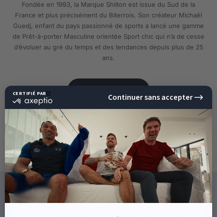
Fondée en 1993, la Marque Shilton est issue du Sud de la
France et plus précisément du Biterrois. Son créateur Michaël
Guedj, enfant du pays passionné de sports a lancé une gamme
de Prêt-à-porter Masculine orientée Sport chic qui n’a de cesse
d’évoluer au gré du temps et des tendances depuis plus de 25
ans.
EN SAVOIR PLUS
10%
DE RÉDUCTION
SUR VOTRE PROCHAINE
COMMANDE !
CE QU'ILS DISENT DE NOUS
Inscrivez-vous pour accéder en
avant-première à nos nouvelles collections, des