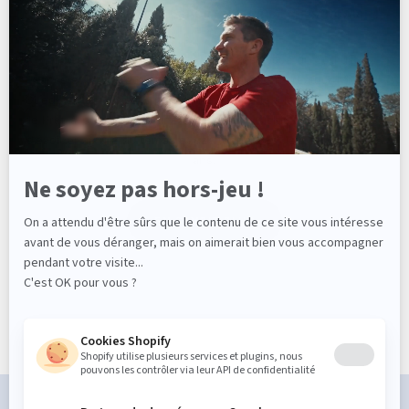
SHILTON, UNE MARQUE SPORTSWEAR BIEN FRANÇAISE !
Fondée en 1993, la Marque Shilton est issue du Sud de la
France et plus précisément du Biterrois. Son créateur Michaël
Guedj, enfant du pays passionné de sports a lancé une gamme
de Prêt-à-porter Masculine orientée Sport chic qui n’a de cesse
d’évoluer au gré du temps et des tendances depuis plus de 25
ans.
EN SAVOIR PLUS