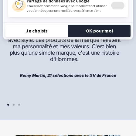
CE QU'ILS DISENT DE NOUS
Depuis des années, Shilton m'accompagne
avec style. Les produits de la marque reflètent
ma personnalité et mes valeurs. C'est bien
plus qu'une simple marque, c'est une histoire
d'Hommes.
Remy Martin, 21 sélections avec le XV de France
Aller
Aller
Aller
au
au
au
slide
slide
slide
1
2
3