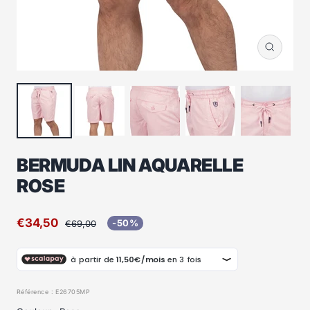
Zoom
BERMUDA LIN AQUARELLE
ROSE
Prix
€34,50
Prix
-50%
€69,00
normal
de
vente
Référence :
E26705MP