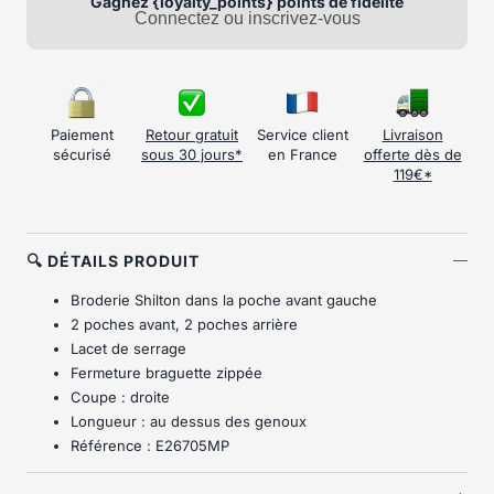
Gagnez {loyalty_points} points de fidélité
Connectez ou inscrivez-vous
Paiement
Retour gratuit
Service client
Livraison
sécurisé
sous 30 jours*
en France
offerte dès de
119€*
🔍 DÉTAILS PRODUIT
Broderie Shilton dans la poche avant gauche
2 poches avant, 2 poches arrière
Lacet de serrage
Fermeture braguette zippée
Coupe : droite
Longueur : au dessus des genoux
Référence : E26705MP