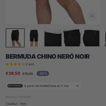
Zoom
BERMUDA CHINO NERÓ NOIR
2 avis
Prix
€39,50
Prix
-50%
€79,00
normal
de
vente
Référence :
E26700MP
Couleur:
Noir