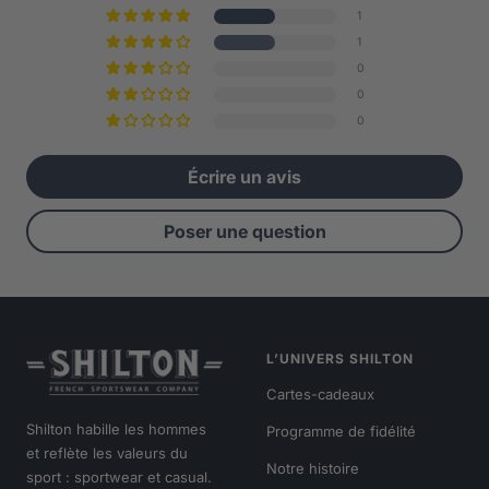
1
1
0
0
0
Écrire un avis
Poser une question
L’UNIVERS SHILTON
Cartes-cadeaux
Shilton habille les hommes
Programme de fidélité
et reflète les valeurs du
Notre histoire
sport : sportwear et casual.