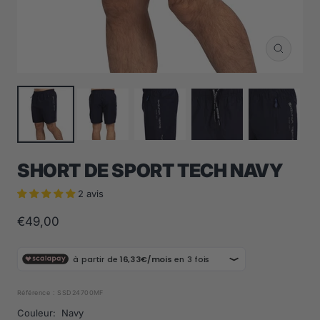
Zoom
SHORT DE SPORT TECH NAVY
2 avis
Prix
€49,00
de
vente
Référence :
SSD24700MF
Couleur:
Navy