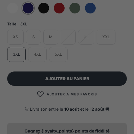
Taille:
3XL
XS
S
M
L
XL
XXL
3XL
4XL
5XL
AJOUTER AU PANIER
AJOUTER A MES FAVORIS
🚀 Livraison entre le
10 août
et le
12 août
🚚
Gagnez {loyalty_points} points de fidélité