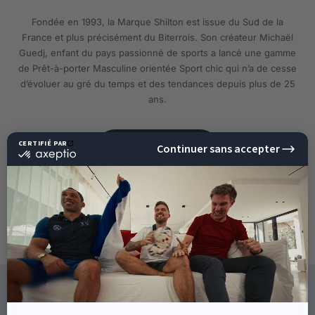
Fondée en 1993, la Marque Shilton est issue du Sud de la
France et plus précisément du Biterrois. Son créateur Michaël
Guedj, enfant du pays passionné de sports a lancé une gamme
de Prêt-à-porter Masculine orientée Sport chic qui n’a de cesse
d’évoluer au gré du temps et des tendances depuis plus de 25
ans.
EN SAVOIR PLUS
10%
DE RÉDUCTION
SUR VOTRE PROCHAINE
COMMANDE !
CE QU'ILS DISENT DE NOUS
Inscrivez-vous pour accéder en