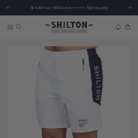
Passer
🤩 4.8/5 sur +6000 avis ⭐⭐⭐⭐⭐
Voir les avis
Précédent
Suiva
au
contenu
Shilton
Navigation